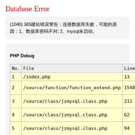
Database Error
(1040) 365建站错误警告：连接数据库失败，可能的原
因：1、数据库密码不对; 2、mysql未启动。
PHP Debug
No.
File
Line
1
/index.php
13
2
/source/function/function_extend.php
1548
3
/source/class/jzmysql.class.php
211
4
/source/class/jzmysql.class.php
62
5
/source/class/jzmysql.class.php
94