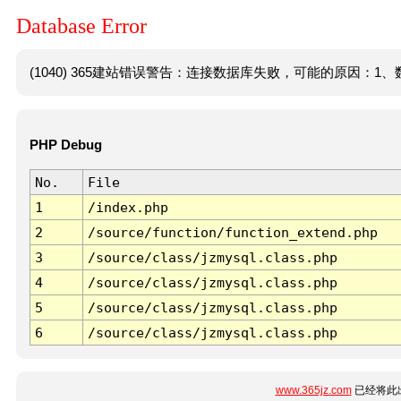
Database Error
(1040) 365建站错误警告：连接数据库失败，可能的原因：1、数
PHP Debug
No.
File
1
/index.php
2
/source/function/function_extend.php
3
/source/class/jzmysql.class.php
4
/source/class/jzmysql.class.php
5
/source/class/jzmysql.class.php
6
/source/class/jzmysql.class.php
www.365jz.com
已经将此