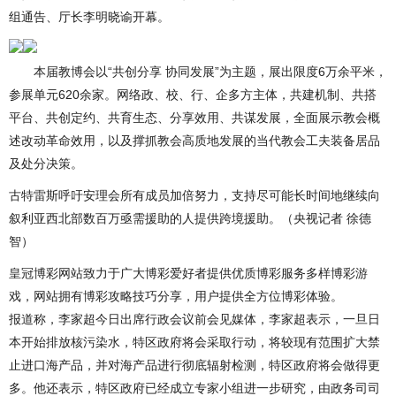
组通告、厅长李明晓谕开幕。
本届教博会以“共创分享 协同发展”为主题，展出限度6万余平米，
参展单元620余家。网络政、校、行、企多方主体，共建机制、共搭
平台、共创定约、共育生态、分享效用、共谋发展，全面展示教会概
述改动革命效用，以及撑抓教会高质地发展的当代教会工夫装备居品
及处分决策。
古特雷斯呼吁安理会所有成员加倍努力，支持尽可能长时间地继续向
叙利亚西北部数百万亟需援助的人提供跨境援助。（央视记者 徐德
智）
皇冠博彩网站致力于广大博彩爱好者提供优质博彩服务多样博彩游
戏，网站拥有博彩攻略技巧分享，用户提供全方位博彩体验。
报道称，李家超今日出席行政会议前会见媒体，李家超表示，一旦日
本开始排放核污染水，特区政府将会采取行动，将较现有范围扩大禁
止进口海产品，并对海产品进行彻底辐射检测，特区政府将会做得更
多。他还表示，特区政府已经成立专家小组进一步研究，由政务司司