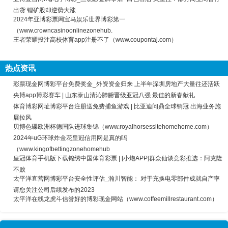
出货 锂矿股却逆势大涨
2024年亚博彩票网宝马娱乐世界博彩第一
（www.crowncasinoonlinezonehub.
王者荣耀投注高校体育app注册不了（www.coupontaj.com）
热点资讯
彩票现金网博彩平台免费奖金_外资资金归来 上半年深圳房地产大量往还活跃
央博app博彩赛车 | 山东泰山清沁肺腑晋级亚冠八强 最佳的新春献礼
体育博彩网址博彩平台注册送免费捕鱼游戏 | 比亚迪问鼎全球销冠 出海业务施
展拉风
贝博色碟欧洲杯德国队进球集锦（www.royalhorsessitehomehome.com）
2024年uG环球炸金花皇冠信用网是真的吗
（www.kingofbettingzonehomehub
皇冠体育手机版下载锦绣中国体育彩票 | [小炮APP]群众仙谈竞彩推选：阿克隆
不败
太平洋直营网博彩平台安全性评估_瀚川智能： 对于充换电零部件成就自产率
请您关注公司后续发布的2023
太平洋在线龙虎斗信誉好的博彩现金网站（www.coffeemillrestaurant.com）