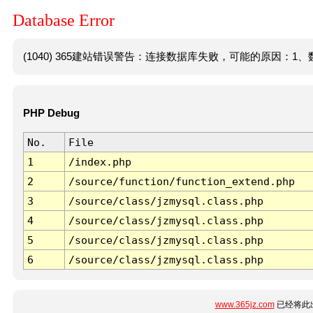
Database Error
(1040) 365建站错误警告：连接数据库失败，可能的原因：1、数
PHP Debug
No.
File
1
/index.php
2
/source/function/function_extend.php
3
/source/class/jzmysql.class.php
4
/source/class/jzmysql.class.php
5
/source/class/jzmysql.class.php
6
/source/class/jzmysql.class.php
www.365jz.com
已经将此