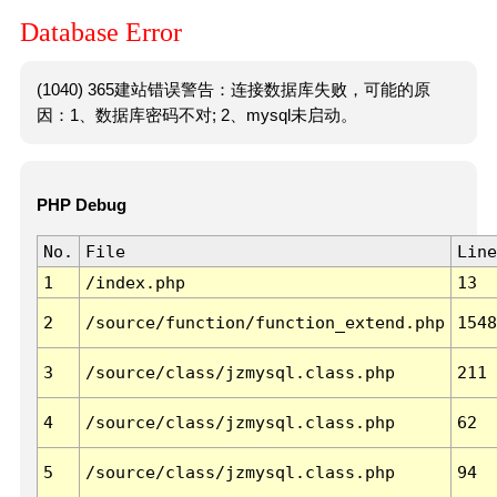
Database Error
(1040) 365建站错误警告：连接数据库失败，可能的原
因：1、数据库密码不对; 2、mysql未启动。
PHP Debug
No.
File
Line
1
/index.php
13
2
/source/function/function_extend.php
1548
3
/source/class/jzmysql.class.php
211
4
/source/class/jzmysql.class.php
62
5
/source/class/jzmysql.class.php
94