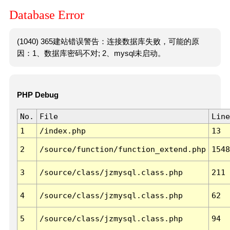
Database Error
(1040) 365建站错误警告：连接数据库失败，可能的原
因：1、数据库密码不对; 2、mysql未启动。
PHP Debug
No.
File
Line
1
/index.php
13
2
/source/function/function_extend.php
1548
3
/source/class/jzmysql.class.php
211
4
/source/class/jzmysql.class.php
62
5
/source/class/jzmysql.class.php
94