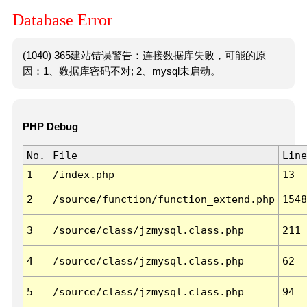
Database Error
(1040) 365建站错误警告：连接数据库失败，可能的原
因：1、数据库密码不对; 2、mysql未启动。
PHP Debug
No.
File
Line
1
/index.php
13
2
/source/function/function_extend.php
1548
3
/source/class/jzmysql.class.php
211
4
/source/class/jzmysql.class.php
62
5
/source/class/jzmysql.class.php
94