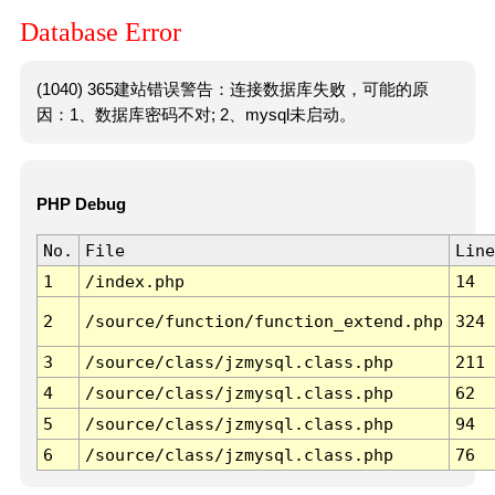
Database Error
(1040) 365建站错误警告：连接数据库失败，可能的原
因：1、数据库密码不对; 2、mysql未启动。
PHP Debug
No.
File
Line
1
/index.php
14
2
/source/function/function_extend.php
324
3
/source/class/jzmysql.class.php
211
4
/source/class/jzmysql.class.php
62
5
/source/class/jzmysql.class.php
94
6
/source/class/jzmysql.class.php
76