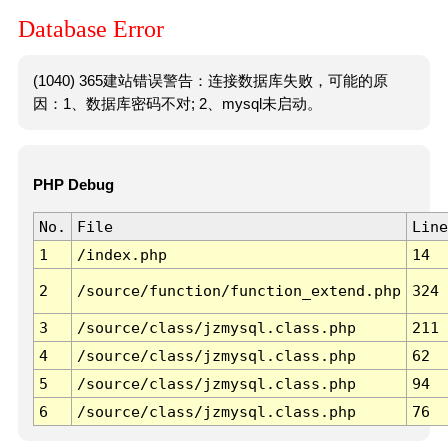
Database Error
(1040) 365建站错误警告：连接数据库失败，可能的原
因：1、数据库密码不对; 2、mysql未启动。
PHP Debug
No.
File
Line
1
/index.php
14
2
/source/function/function_extend.php
324
3
/source/class/jzmysql.class.php
211
4
/source/class/jzmysql.class.php
62
5
/source/class/jzmysql.class.php
94
6
/source/class/jzmysql.class.php
76