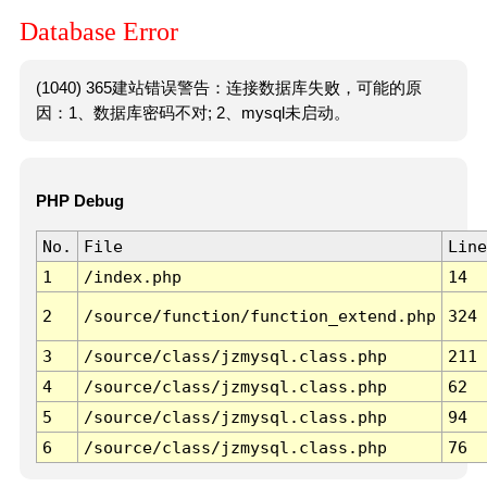
Database Error
(1040) 365建站错误警告：连接数据库失败，可能的原
因：1、数据库密码不对; 2、mysql未启动。
PHP Debug
No.
File
Line
1
/index.php
14
2
/source/function/function_extend.php
324
3
/source/class/jzmysql.class.php
211
4
/source/class/jzmysql.class.php
62
5
/source/class/jzmysql.class.php
94
6
/source/class/jzmysql.class.php
76