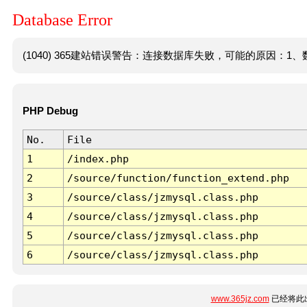
Database Error
(1040) 365建站错误警告：连接数据库失败，可能的原因：1、数
PHP Debug
No.
File
1
/index.php
2
/source/function/function_extend.php
3
/source/class/jzmysql.class.php
4
/source/class/jzmysql.class.php
5
/source/class/jzmysql.class.php
6
/source/class/jzmysql.class.php
www.365jz.com
已经将此