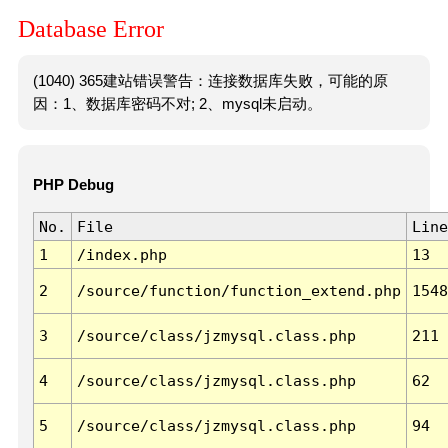
Database Error
(1040) 365建站错误警告：连接数据库失败，可能的原
因：1、数据库密码不对; 2、mysql未启动。
PHP Debug
No.
File
Line
1
/index.php
13
2
/source/function/function_extend.php
1548
3
/source/class/jzmysql.class.php
211
4
/source/class/jzmysql.class.php
62
5
/source/class/jzmysql.class.php
94