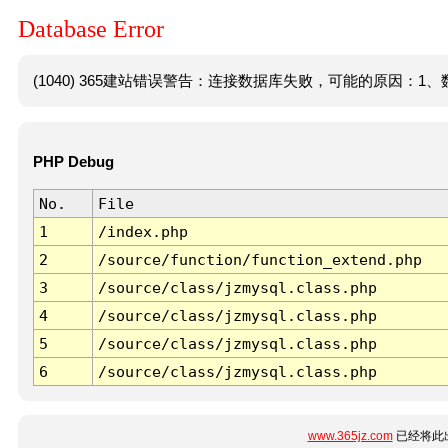
Database Error
(1040) 365建站错误警告：连接数据库失败，可能的原因：1、数
PHP Debug
No.
File
1
/index.php
2
/source/function/function_extend.php
3
/source/class/jzmysql.class.php
4
/source/class/jzmysql.class.php
5
/source/class/jzmysql.class.php
6
/source/class/jzmysql.class.php
www.365jz.com
已经将此