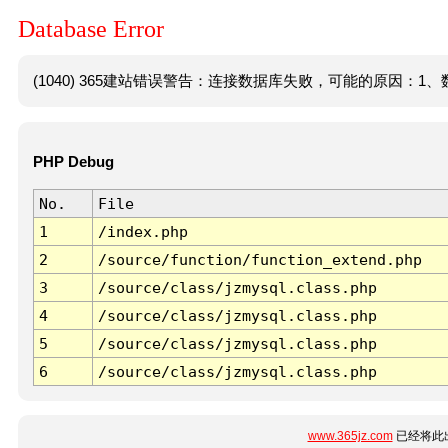
Database Error
(1040) 365建站错误警告：连接数据库失败，可能的原因：1、数
PHP Debug
No.
File
1
/index.php
2
/source/function/function_extend.php
3
/source/class/jzmysql.class.php
4
/source/class/jzmysql.class.php
5
/source/class/jzmysql.class.php
6
/source/class/jzmysql.class.php
www.365jz.com
已经将此