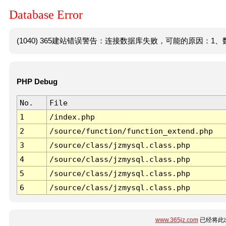
Database Error
(1040) 365建站错误警告：连接数据库失败，可能的原因：1、数
PHP Debug
No.
File
1
/index.php
2
/source/function/function_extend.php
3
/source/class/jzmysql.class.php
4
/source/class/jzmysql.class.php
5
/source/class/jzmysql.class.php
6
/source/class/jzmysql.class.php
www.365jz.com
已经将此