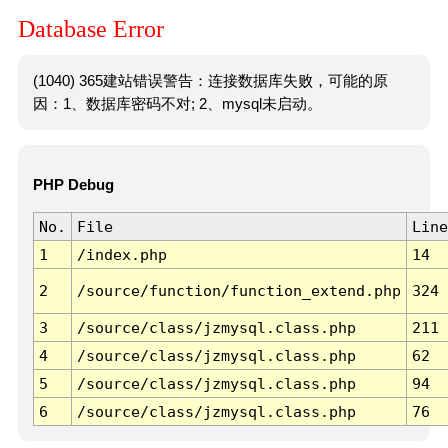
Database Error
(1040) 365建站错误警告：连接数据库失败，可能的原
因：1、数据库密码不对; 2、mysql未启动。
PHP Debug
No.
File
Line
1
/index.php
14
2
/source/function/function_extend.php
324
3
/source/class/jzmysql.class.php
211
4
/source/class/jzmysql.class.php
62
5
/source/class/jzmysql.class.php
94
6
/source/class/jzmysql.class.php
76