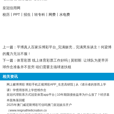
皇冠信用网
校历丨PPT丨招生丨转专科丨网费丨水电费
上一篇：
平博真人百家乐博彩平台_完满躯壳，完满男东谈主！何梁博
的魔力无法不服！
下一篇：
体育彩票 线上体育彩票工作好吗 | 莫耶斯: 让球队为更早开
球作念准备并不贫穷 咱们需要主场球迷扶植
相关资讯
网上赌博博彩 博彩手机正规博彩APP_生意高研院 | 从《请示者的形而上学
课》学惯用形而上学想维作念
皇冠代理联系方式冠亚体育app平台 | 10年期国债收益率为什么涨了？经济基
本面角落回暖
2025年澳门威尼斯博彩可信吗澳门皇冠娱乐开户
（www.reignathleticnation.co