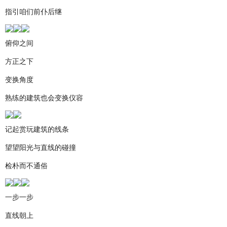
指引咱们前仆后继
俯仰之间
方正之下
变换角度
熟练的建筑也会变换仪容
记起赏玩建筑的线条
望望阳光与直线的碰撞
检朴而不通俗
一步一步
直线朝上