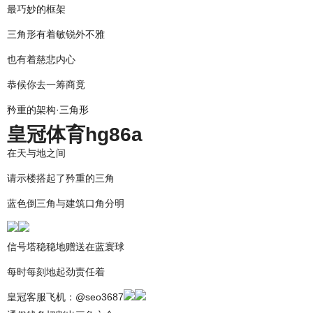
最巧妙的框架
三角形有着敏锐外不雅
也有着慈悲内心
恭候你去一筹商竟
矜重的架构·三角形
皇冠体育hg86a
在天与地之间
请示楼搭起了矜重的三角
蓝色倒三角与建筑口角分明
信号塔稳稳地赠送在蓝寰球
每时每刻地起劲责任着
皇冠客服飞机：@seo3687