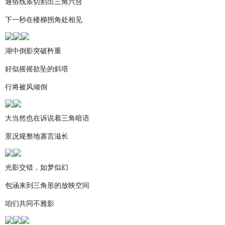
通俗线条切割出三角六合
下一秒在楼梯拐角处相见
湖中倒影突破矜重
好似摇摇欲坠的斜塔
行将被风倾倒
大当然也在诉说着三角暗语
景况规整地寡言滋长
光影交错，如梦似幻
包涵来到三角形的放映空间
咱们共同不雅影