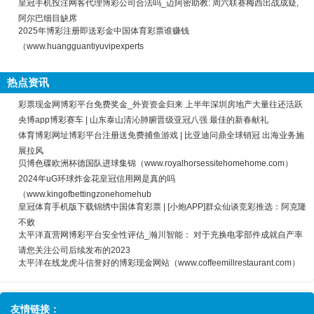
皇冠手机投注网客代理博彩公司合法吗_迈阿密助教: 周六联赛梅西出战成疑,
阿尔巴细目缺席
2025年博彩注册即送彩金中国体育彩票谁赚钱
（www.huangguantiyuvipexperts
热点资讯
彩票现金网博彩平台免费奖金_外资资金归来 上半年深圳房地产大量往还活跃
央博app博彩赛车 | 山东泰山清沁肺腑晋级亚冠八强 最佳的新春献礼
体育博彩网址博彩平台注册送免费捕鱼游戏 | 比亚迪问鼎全球销冠 出海业务施
展拉风
贝博色碟欧洲杯德国队进球集锦（www.royalhorsessitehomehome.com）
2024年uG环球炸金花皇冠信用网是真的吗
（www.kingofbettingzonehomehub
皇冠体育手机版下载锦绣中国体育彩票 | [小炮APP]群众仙谈竞彩推选：阿克隆
不败
太平洋直营网博彩平台安全性评估_瀚川智能： 对于充换电零部件成就自产率
请您关注公司后续发布的2023
太平洋在线龙虎斗信誉好的博彩现金网站（www.coffeemillrestaurant.com）
友情链接：