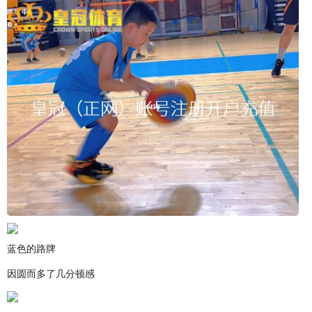
蓝色的路牌
因圆而多了几分顿感