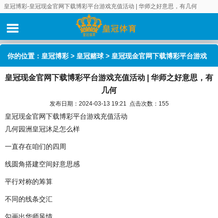
皇冠博彩-皇冠现金官网下载博彩平台游戏充值活动 | 华师之好意思，有几何
你的位置：
皇冠博彩
>
皇冠赌球
> 皇冠现金官网下载博彩平台游戏
皇冠现金官网下载博彩平台游戏充值活动 | 华师之好意思，有
充值活动 | 华师之好意思，有几何
几何
发布日期：2024-03-13 19:21 点击次数：155
皇冠现金官网下载博彩平台游戏充值活动
几何园洲皇冠沐足怎么样
一直存在咱们的四周
线圆角搭建空间好意思感
平行对称的筹算
不同的线条交汇
勾画出华师风情