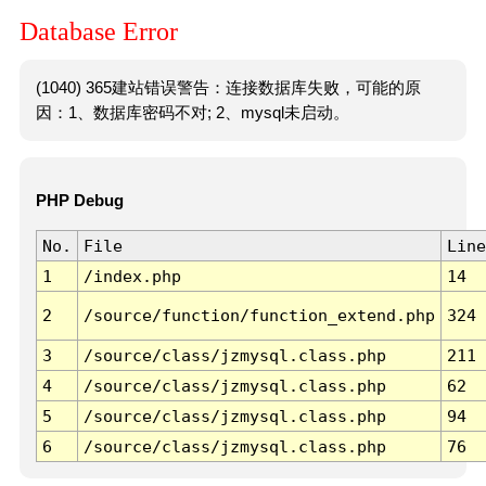
Database Error
(1040) 365建站错误警告：连接数据库失败，可能的原
因：1、数据库密码不对; 2、mysql未启动。
PHP Debug
No.
File
Line
1
/index.php
14
2
/source/function/function_extend.php
324
3
/source/class/jzmysql.class.php
211
4
/source/class/jzmysql.class.php
62
5
/source/class/jzmysql.class.php
94
6
/source/class/jzmysql.class.php
76