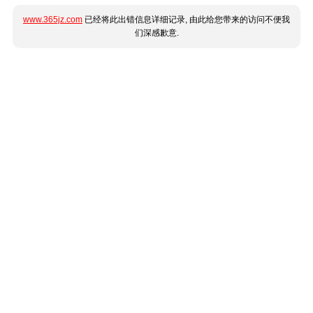
www.365jz.com
已经将此出错信息详细记录, 由此给您带来的访问不便我
们深感歉意.