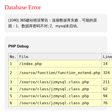
Database Error
(1040) 365建站错误警告：连接数据库失败，可能的原
因：1、数据库密码不对; 2、mysql未启动。
PHP Debug
No.
File
Line
1
/index.php
14
2
/source/function/function_extend.php
324
3
/source/class/jzmysql.class.php
211
4
/source/class/jzmysql.class.php
62
5
/source/class/jzmysql.class.php
94
6
/source/class/jzmysql.class.php
76