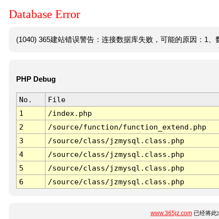
Database Error
(1040) 365建站错误警告：连接数据库失败，可能的原因：1、数
PHP Debug
No.
File
1
/index.php
2
/source/function/function_extend.php
3
/source/class/jzmysql.class.php
4
/source/class/jzmysql.class.php
5
/source/class/jzmysql.class.php
6
/source/class/jzmysql.class.php
www.365jz.com
已经将此