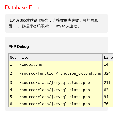
Database Error
(1040) 365建站错误警告：连接数据库失败，可能的原
因：1、数据库密码不对; 2、mysql未启动。
PHP Debug
No.
File
Line
1
/index.php
14
2
/source/function/function_extend.php
324
3
/source/class/jzmysql.class.php
211
4
/source/class/jzmysql.class.php
62
5
/source/class/jzmysql.class.php
94
6
/source/class/jzmysql.class.php
76