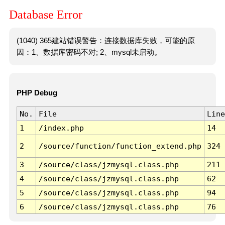
Database Error
(1040) 365建站错误警告：连接数据库失败，可能的原
因：1、数据库密码不对; 2、mysql未启动。
PHP Debug
No.
File
Line
1
/index.php
14
2
/source/function/function_extend.php
324
3
/source/class/jzmysql.class.php
211
4
/source/class/jzmysql.class.php
62
5
/source/class/jzmysql.class.php
94
6
/source/class/jzmysql.class.php
76