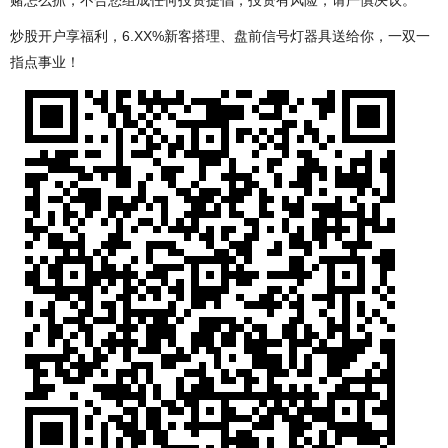
炒股开户享福利，6.XX%新客搭理、盘前信号灯器具送给你，一双一
指点事业！