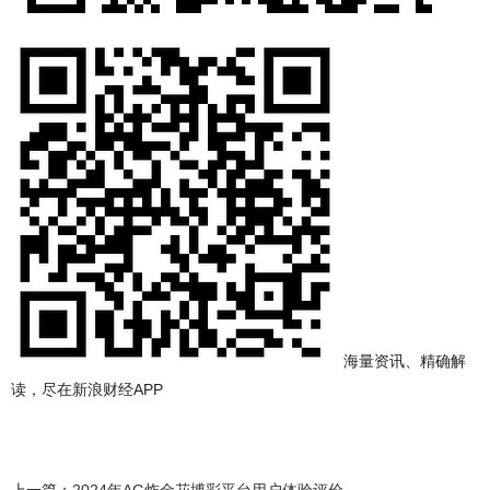
海量资讯、精确解
读，尽在新浪财经APP
上一篇：
2024年AG炸金花博彩平台用户体验评价