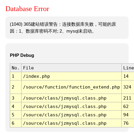
Database Error
(1040) 365建站错误警告：连接数据库失败，可能的原
因：1、数据库密码不对; 2、mysql未启动。
PHP Debug
No.
File
Line
1
/index.php
14
2
/source/function/function_extend.php
324
3
/source/class/jzmysql.class.php
211
4
/source/class/jzmysql.class.php
62
5
/source/class/jzmysql.class.php
94
6
/source/class/jzmysql.class.php
76