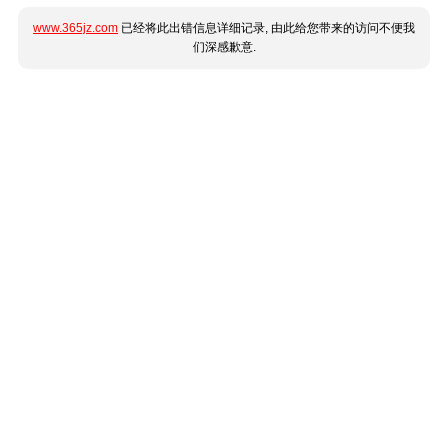
www.365jz.com
已经将此出错信息详细记录, 由此给您带来的访问不便我
们深感歉意.