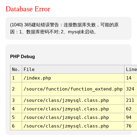
Database Error
(1040) 365建站错误警告：连接数据库失败，可能的原
因：1、数据库密码不对; 2、mysql未启动。
PHP Debug
No.
File
Line
1
/index.php
14
2
/source/function/function_extend.php
324
3
/source/class/jzmysql.class.php
211
4
/source/class/jzmysql.class.php
62
5
/source/class/jzmysql.class.php
94
6
/source/class/jzmysql.class.php
76