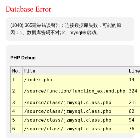
Database Error
(1040) 365建站错误警告：连接数据库失败，可能的原
因：1、数据库密码不对; 2、mysql未启动。
PHP Debug
No.
File
Line
1
/index.php
14
2
/source/function/function_extend.php
324
3
/source/class/jzmysql.class.php
211
4
/source/class/jzmysql.class.php
62
5
/source/class/jzmysql.class.php
94
6
/source/class/jzmysql.class.php
76