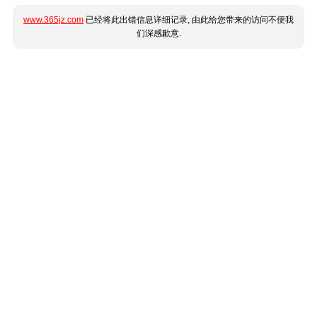
www.365jz.com
已经将此出错信息详细记录, 由此给您带来的访问不便我
们深感歉意.