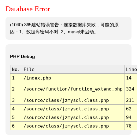
Database Error
(1040) 365建站错误警告：连接数据库失败，可能的原
因：1、数据库密码不对; 2、mysql未启动。
PHP Debug
No.
File
Line
1
/index.php
14
2
/source/function/function_extend.php
324
3
/source/class/jzmysql.class.php
211
4
/source/class/jzmysql.class.php
62
5
/source/class/jzmysql.class.php
94
6
/source/class/jzmysql.class.php
76