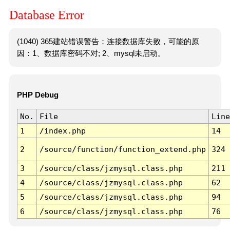
Database Error
(1040) 365建站错误警告：连接数据库失败，可能的原
因：1、数据库密码不对; 2、mysql未启动。
PHP Debug
No.
File
Line
1
/index.php
14
2
/source/function/function_extend.php
324
3
/source/class/jzmysql.class.php
211
4
/source/class/jzmysql.class.php
62
5
/source/class/jzmysql.class.php
94
6
/source/class/jzmysql.class.php
76