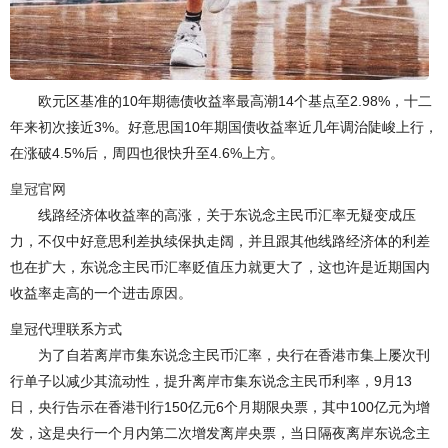
欧元区基准的10年期德债收益率最高潮14个基点至2.98%，十二
年来初次接近3%。好意思国10年期国债收益率近几年调治陡峻上行，
在涨破4.5%后，周四也很快升至4.6%上方。
皇冠官网
线路经济体收益率的高涨，关于东说念主民币汇率无疑变成压
力，不仅中好意思利差执续保执走阔，并且跟其他线路经济体的利差
也在扩大，东说念主民币汇率贬值压力就更大了，这也许是近期国内
收益率走高的一个进击原因。
皇冠代理联系方式
为了自若离岸市集东说念主民币汇率，央行在香港市集上屡次刊
行单子以减少其流动性，提升离岸市集东说念主民币利率，9月13
日，央行告示在香港刊行150亿元6个月期限央票，其中100亿元为增
发，这是央行一个月内第二次增发离岸央票，当日隔夜离岸东说念主