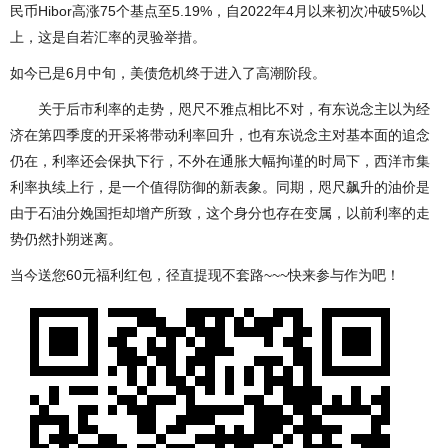
民币Hibor高涨75个基点至5.19%，自2022年4月以来初次冲破5%以
上，这是自若汇率的灵验举措。
如今已是6月中旬，美债危机终于进入了高潮阶段。
关于后市利率的走势，咫尺不雅点相比不对，有东说念主以为经
济在第四季度的开采将带动利率回升，也有东说念主对基本面的追念
仍在，利率还会保执下行，不外在通胀大幅拘谨的时局下，西洋市集
利率执续上行，是一个值得防御的新表象。同期，咫尺飙升的油价是
由于石油分娩国拒却增产所致，这个身分也存在变属，以前利率的走
势仍然扑朔迷离。
当今送您60元福利红包，径直提现不套路~~~快来参与作为吧！