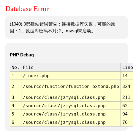
Database Error
(1040) 365建站错误警告：连接数据库失败，可能的原
因：1、数据库密码不对; 2、mysql未启动。
PHP Debug
No.
File
Line
1
/index.php
14
2
/source/function/function_extend.php
324
3
/source/class/jzmysql.class.php
211
4
/source/class/jzmysql.class.php
62
5
/source/class/jzmysql.class.php
94
6
/source/class/jzmysql.class.php
76