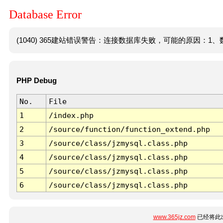
Database Error
(1040) 365建站错误警告：连接数据库失败，可能的原因：1、数
PHP Debug
No.
File
1
/index.php
2
/source/function/function_extend.php
3
/source/class/jzmysql.class.php
4
/source/class/jzmysql.class.php
5
/source/class/jzmysql.class.php
6
/source/class/jzmysql.class.php
www.365jz.com
已经将此