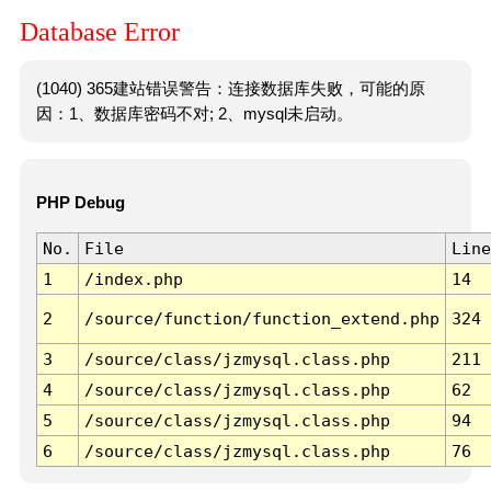
Database Error
(1040) 365建站错误警告：连接数据库失败，可能的原
因：1、数据库密码不对; 2、mysql未启动。
PHP Debug
No.
File
Line
1
/index.php
14
2
/source/function/function_extend.php
324
3
/source/class/jzmysql.class.php
211
4
/source/class/jzmysql.class.php
62
5
/source/class/jzmysql.class.php
94
6
/source/class/jzmysql.class.php
76