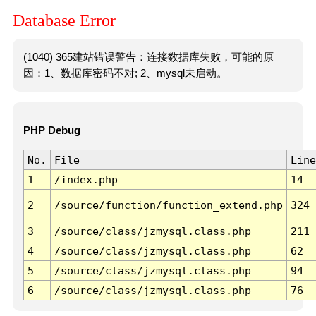
Database Error
(1040) 365建站错误警告：连接数据库失败，可能的原
因：1、数据库密码不对; 2、mysql未启动。
PHP Debug
No.
File
Line
1
/index.php
14
2
/source/function/function_extend.php
324
3
/source/class/jzmysql.class.php
211
4
/source/class/jzmysql.class.php
62
5
/source/class/jzmysql.class.php
94
6
/source/class/jzmysql.class.php
76