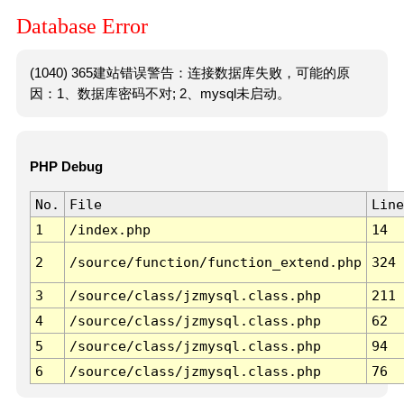
Database Error
(1040) 365建站错误警告：连接数据库失败，可能的原
因：1、数据库密码不对; 2、mysql未启动。
PHP Debug
No.
File
Line
1
/index.php
14
2
/source/function/function_extend.php
324
3
/source/class/jzmysql.class.php
211
4
/source/class/jzmysql.class.php
62
5
/source/class/jzmysql.class.php
94
6
/source/class/jzmysql.class.php
76