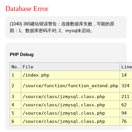
Database Error
(1040) 365建站错误警告：连接数据库失败，可能的原
因：1、数据库密码不对; 2、mysql未启动。
PHP Debug
No.
File
Line
1
/index.php
14
2
/source/function/function_extend.php
324
3
/source/class/jzmysql.class.php
211
4
/source/class/jzmysql.class.php
62
5
/source/class/jzmysql.class.php
94
6
/source/class/jzmysql.class.php
76