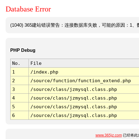
Database Error
(1040) 365建站错误警告：连接数据库失败，可能的原因：1、数
PHP Debug
No.
File
1
/index.php
2
/source/function/function_extend.php
3
/source/class/jzmysql.class.php
4
/source/class/jzmysql.class.php
5
/source/class/jzmysql.class.php
6
/source/class/jzmysql.class.php
www.365jz.com
已经将此