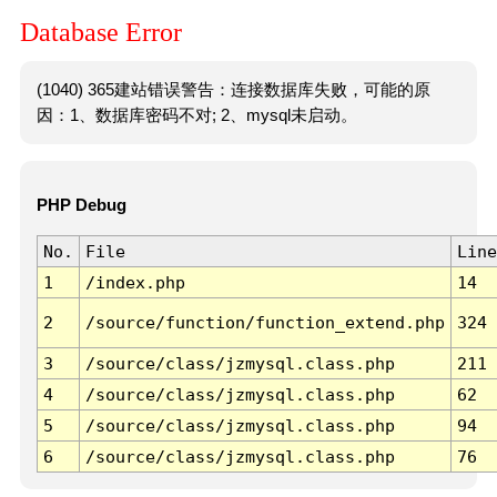
Database Error
(1040) 365建站错误警告：连接数据库失败，可能的原
因：1、数据库密码不对; 2、mysql未启动。
PHP Debug
No.
File
Line
1
/index.php
14
2
/source/function/function_extend.php
324
3
/source/class/jzmysql.class.php
211
4
/source/class/jzmysql.class.php
62
5
/source/class/jzmysql.class.php
94
6
/source/class/jzmysql.class.php
76