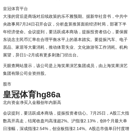
皇冠体育平台
大涨的背后是商场对后续政策的乐不雅预期。据新华社音书，中共中
央政事局7月24日召开会议，分析盘算推算面前经济时局，部署下半
年经济使命。会议提到，要活跃成本商场，提振投资者信心，要保握
东说念主民币汇率在合理平衡水平上的基本踏实。要提振汽车、电子
居品、家居等大量消耗，推动体育失业、文化旅游等工作消耗。机构
展望，异日1~2月或有更多刺激门径出台。
天眼查网站显示，该公司是上海笑果演艺集团成员，由上海笑果演艺
集团有限公司全资持股。
股市
皇冠体育hg86a
北向资金净买入金额创年内新高
会议提到，要活跃成本商场，提振投资者信心。7月25日，A股三大指
数高开高走，结尾收盘均高涨超2%。沪指涨2.13%，创8个月最大单
日涨幅，深成指涨2.54%，创业板指涨2.14%。A股总市值单日忖度增