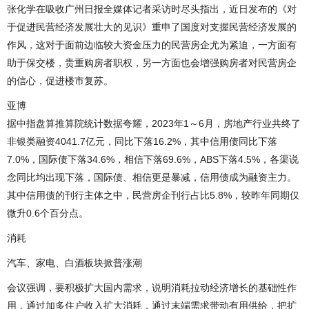
张化学在吸收广州日报全媒体记者采访时尽头指出，近日发布的《对
于促进民营经济发展壮大的见识》重申了国度对支握民营经济发展的
作风，这对于面前边临较大资金压力的民营房企尤为紧迫，一方面有
助于保交楼，贵重购房者职权，另一方面也会增强购房者对民营房企
的信心，促进楼市复苏。
亚博
据中指盘算推算院统计数据夸耀，2023年1～6月，房地产行业共终了
非银类融资4041.7亿元，同比下落16.2%，其中信用债同比下落
7.0%，国际债下落34.6%，相信下落69.6%，ABS下落4.5%，各渠说
念同比均出现下落，国际债、相信更是暴减，信用债成为融资主力。
其中信用债的刊行主体之中，民营房企刊行占比5.8%，较昨年同期仅
微升0.6个百分点。
消耗
汽车、家电、白酒板块掀普涨潮
会议强调，要积极扩大国内需求，说明消耗拉动经济增长的基础性作
用，通过加多住户收入扩大消耗，通过末端需求带动有用供给，把扩