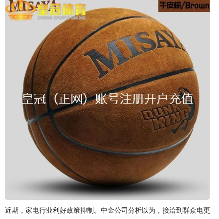
近期，家电行业利好政策抑制。中金公司分析以为，接洽到群众电更