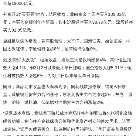
长超19000亿元。
外资开启“买买买”时势，结尾收盘，北向资金全天净买入189.83亿
元，净买入金额创年内新高，其中沪股通净买入98.79亿元，深股通净
买入91.05亿元。
金融板块集体爆发，券商股领涨，太平洋、国海证券、始创证券、中
国太保涨停，宁波银行涨超8%，招商银行涨近6%。
港股演出“大反攻”，结尾收盘，港股三大指数均涨超4%，其中恒生指
数大涨4.1%，创3月2日以来最大单日涨幅；国企指数大涨5.31%；恒
生科技指数大涨超6%，为3月2日以来最大单日涨幅。
同日，商品期市收盘也大面积高涨。同花顺数据夸耀，结尾今日收
盘，碳酸锂期货主力合约涨停，尿素期货主力合约涨超3%，热卷、原
油、沪锌、燃料油、低硫燃料油期货主力合约涨超2%。
“活跃成本商场，意味着下阶段成本商场转换的侧要点将包括强化金钱
经管功能，称心住户金钱保值升值和优化资产树立的焕发需求，进而
加速住户资产欠债表树立，以达到扩内需的辩认。”粤开证券首席经济