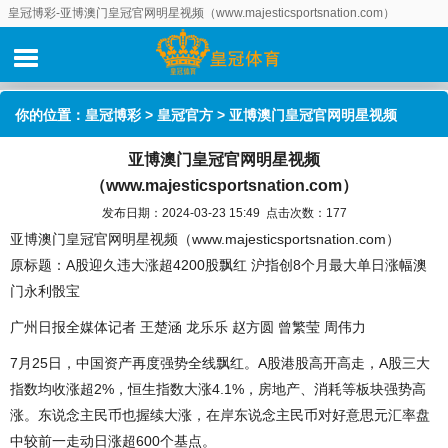
皇冠博彩-亚博澳门皇冠官网明星视频（www.majesticsportsnation.com）
你的位置：
皇冠博彩
>
皇冠官方
> 亚博澳门皇冠官网明星视频
亚博澳门皇冠官网明星视频
（www.majesticsportsnation.com）
（www.majesticsportsnation.com）
发布日期：2024-03-23 15:49 点击次数：177
亚博澳门皇冠官网明星视频（www.majesticsportsnation.com）
原标题：A股迎久违大涨超4200股飘红 沪指创8个月最大单日涨幅澳
门永利骰宝
广州日报全媒体记者 王楚涵 龙乐乐 赵方圆 曾繁莹 周伟力
7月25日，中国资产再度强势全线飘红。A股港股高开高走，A股三大
指数均收涨超2%，恒生指数大涨4.1%，房地产、消耗等板块强势高
涨。东说念主民币也握续大涨，在岸东说念主民币对好意思元汇率盘
中较前一走动日涨超600个基点。