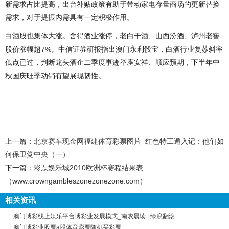
新需求占比提高，出台补贴政策有助于带动家电存量商场的更新替换
需求，对于提振内需具有一定积极作用。
白酒股也集体大涨。舍得酒业涨停，老白干酒、山西汾酒、泸州老窖
股价涨幅超7%。中信证券研报指出澳门永利骰宝，白酒行业复苏斜率
低点已过，判断龙头酒企二季度事迹举座安祥、顺应预期，下半年中
秋国庆旺季动销有望展现韧性。
上一篇：
北京赛车现金网福建体育彩票图片_红色特工遁入记：他们如
何保卫党中央（一）
下一篇：
彩票娱乐城2010欧洲杯赛程结果表
（www.crowngambleszonezonezone.com）
相关资讯
澳门博彩线上娱乐平台博彩业发展模式_南农晨读 | 绿浪翻滚
澳门博彩业股票a股体育彩票随机买彩票