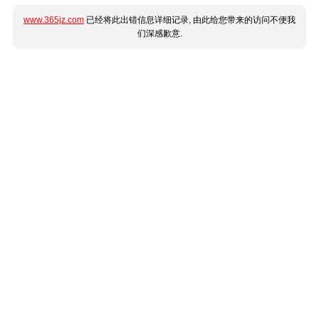
www.365jz.com
已经将此出错信息详细记录, 由此给您带来的访问不便我
们深感歉意.