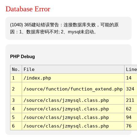
Database Error
(1040) 365建站错误警告：连接数据库失败，可能的原
因：1、数据库密码不对; 2、mysql未启动。
PHP Debug
No.
File
Line
1
/index.php
14
2
/source/function/function_extend.php
324
3
/source/class/jzmysql.class.php
211
4
/source/class/jzmysql.class.php
62
5
/source/class/jzmysql.class.php
94
6
/source/class/jzmysql.class.php
76