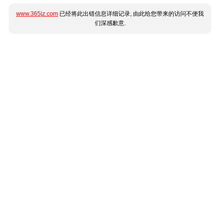
www.365jz.com
已经将此出错信息详细记录, 由此给您带来的访问不便我
们深感歉意.