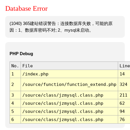
Database Error
(1040) 365建站错误警告：连接数据库失败，可能的原
因：1、数据库密码不对; 2、mysql未启动。
PHP Debug
No.
File
Line
1
/index.php
14
2
/source/function/function_extend.php
324
3
/source/class/jzmysql.class.php
211
4
/source/class/jzmysql.class.php
62
5
/source/class/jzmysql.class.php
94
6
/source/class/jzmysql.class.php
76