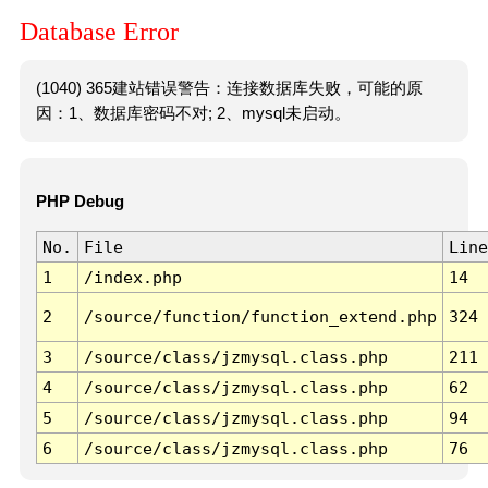
Database Error
(1040) 365建站错误警告：连接数据库失败，可能的原
因：1、数据库密码不对; 2、mysql未启动。
PHP Debug
No.
File
Line
1
/index.php
14
2
/source/function/function_extend.php
324
3
/source/class/jzmysql.class.php
211
4
/source/class/jzmysql.class.php
62
5
/source/class/jzmysql.class.php
94
6
/source/class/jzmysql.class.php
76