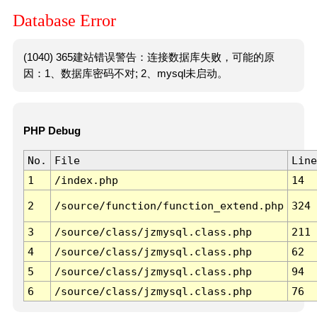
Database Error
(1040) 365建站错误警告：连接数据库失败，可能的原
因：1、数据库密码不对; 2、mysql未启动。
PHP Debug
No.
File
Line
1
/index.php
14
2
/source/function/function_extend.php
324
3
/source/class/jzmysql.class.php
211
4
/source/class/jzmysql.class.php
62
5
/source/class/jzmysql.class.php
94
6
/source/class/jzmysql.class.php
76