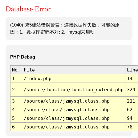
Database Error
(1040) 365建站错误警告：连接数据库失败，可能的原
因：1、数据库密码不对; 2、mysql未启动。
PHP Debug
No.
File
Line
1
/index.php
14
2
/source/function/function_extend.php
324
3
/source/class/jzmysql.class.php
211
4
/source/class/jzmysql.class.php
62
5
/source/class/jzmysql.class.php
94
6
/source/class/jzmysql.class.php
76