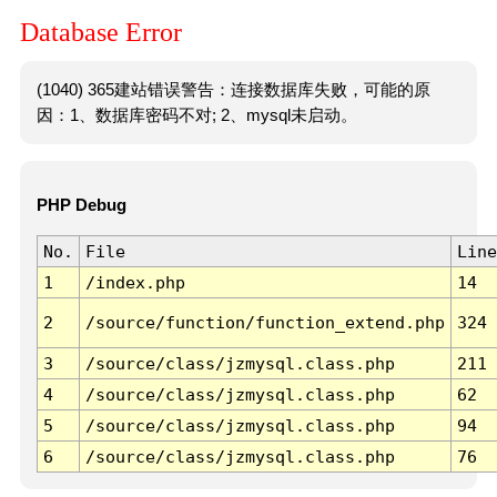
Database Error
(1040) 365建站错误警告：连接数据库失败，可能的原
因：1、数据库密码不对; 2、mysql未启动。
PHP Debug
No.
File
Line
1
/index.php
14
2
/source/function/function_extend.php
324
3
/source/class/jzmysql.class.php
211
4
/source/class/jzmysql.class.php
62
5
/source/class/jzmysql.class.php
94
6
/source/class/jzmysql.class.php
76