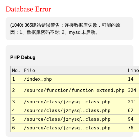
Database Error
(1040) 365建站错误警告：连接数据库失败，可能的原
因：1、数据库密码不对; 2、mysql未启动。
PHP Debug
No.
File
Line
1
/index.php
14
2
/source/function/function_extend.php
324
3
/source/class/jzmysql.class.php
211
4
/source/class/jzmysql.class.php
62
5
/source/class/jzmysql.class.php
94
6
/source/class/jzmysql.class.php
76