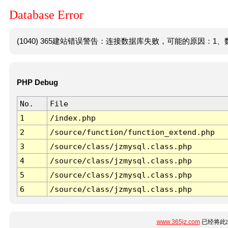
Database Error
(1040) 365建站错误警告：连接数据库失败，可能的原因：1、数
PHP Debug
No.
File
1
/index.php
2
/source/function/function_extend.php
3
/source/class/jzmysql.class.php
4
/source/class/jzmysql.class.php
5
/source/class/jzmysql.class.php
6
/source/class/jzmysql.class.php
www.365jz.com
已经将此