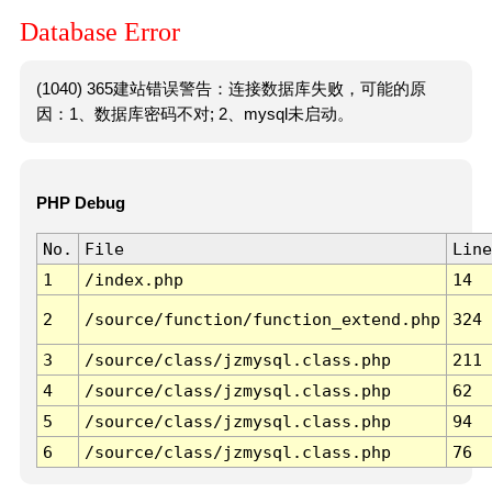
Database Error
(1040) 365建站错误警告：连接数据库失败，可能的原
因：1、数据库密码不对; 2、mysql未启动。
PHP Debug
No.
File
Line
1
/index.php
14
2
/source/function/function_extend.php
324
3
/source/class/jzmysql.class.php
211
4
/source/class/jzmysql.class.php
62
5
/source/class/jzmysql.class.php
94
6
/source/class/jzmysql.class.php
76