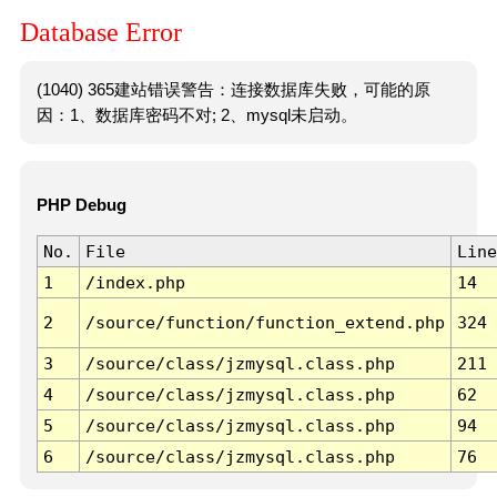
Database Error
(1040) 365建站错误警告：连接数据库失败，可能的原
因：1、数据库密码不对; 2、mysql未启动。
PHP Debug
No.
File
Line
1
/index.php
14
2
/source/function/function_extend.php
324
3
/source/class/jzmysql.class.php
211
4
/source/class/jzmysql.class.php
62
5
/source/class/jzmysql.class.php
94
6
/source/class/jzmysql.class.php
76